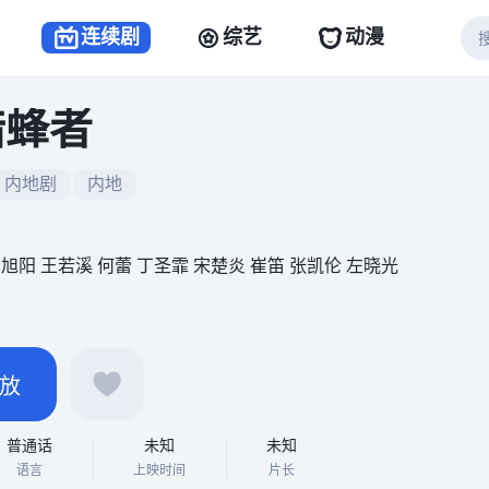
连续剧
综艺
动漫
猎蜂者
内地剧
内地
高旭阳 王若溪 何蕾 丁圣霏 宋楚炎 崔笛 张凯伦 左晓光
放
普通话
未知
未知
语言
上映时间
片长