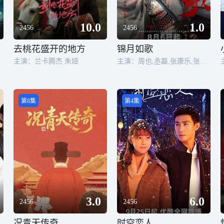
10.0
1.0
2456
2456
去桃花盛开的地方
锦月如歌
主演：兰卡腾杰 朱娅
主演：周也,丞磊,张康乐,张淼怡,李卿,白澍,马天宇,姜超,韩栋,姜贞羽,孔雪儿,毛晓慧,侯长荣,郑国霖,盛一伦
第8集
第4集
3.0
6.0
2456
2456
况青天传奇
时空恋人