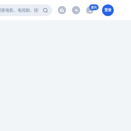
求片
登录