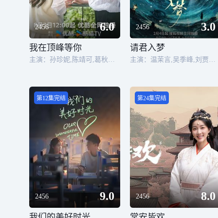
6.0
3.0
2456
2456
我在顶峰等你
请君入梦
主演：孙珍妮,陈靖可,葛秋谷,屠芷莹,吴崇轩,蒯家乐,张樟,侯佳音,吴天琪,何蕾,袁大森,崔奕,马旭东,老四,田依桐,施羽,李晔
主演：温茉言,吴季峰,刘贾玺,袁梓铭,隋名旸,陈寰,张瀚方
第12集完结
第24集完结
9.0
8.0
2456
2456
我们的美好时光
常安皆欢