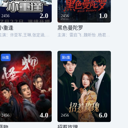
2.0
1.0
2456
2456
小重逢
黑色曼陀罗
主演：许亚军,王琳,张定涵,路晨,郭艳,邹新宇
主演：雷启飞 ,魏昕怡 ,杨君 ,钟俞
06集
第6集
4.0
6.0
2456
2456
怪物
招惹玫瑰