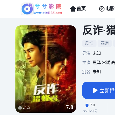
首页
电影
反诈·
剧情
罪宗
导演:
未知
主演:
黑泽 常斌 
别名:
未知
立即播
7.0
7.0
2455
2455人评分