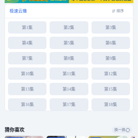
月静好，与世无争，妻子谢美蓝（陈昊宇 饰）却因他安于现状与之离婚，沈磊
信念崩塌，辞去工作，离家出走；百万年薪的程序员那隽（张哲华 饰）被大厂
极速云播
排序
齿轮裹挟前进，因高强度的工作患了惊恐症，为怕失业拼命掩饰，让以及时行
乐为人生态度的女友李晓悦（章若楠 饰）难以理解，彼此相爱的两人渐行渐
第1集
第2集
第3集
远。面对各自的人生窘境，他们不控诉不自怜，直面内心，共渡人生危机。
第4集
第5集
第6集
第7集
第8集
第9集
第10集
第11集
第12集
第13集
第14集
第15集
第16集
第17集
第18集
第19集
第20集
第21集
猜你喜欢
换一换
第22集
第23集
第24集