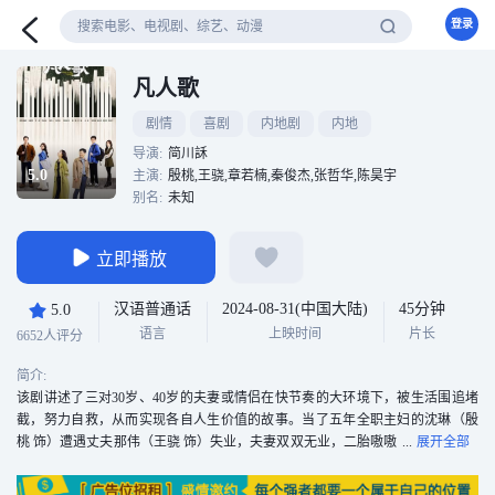
登录
凡人歌
剧情
喜剧
内地剧
内地
导演:
简川訸
5.0
主演:
殷桃,王骁,章若楠,秦俊杰,张哲华,陈昊宇
别名:
未知
立即播放
汉语普通话
2024-08-31(中国大陆)
45分钟
5.0
语言
上映时间
片长
6652人评分
简介:
该剧讲述了三对30岁、40岁的夫妻或情侣在快节奏的大环境下，被生活围追堵
截，努力自救，从而实现各自人生价值的故事。当了五年全职主妇的沈琳（殷
桃 饰）遭遇丈夫那伟（王骁 饰）失业，夫妻双双无业，二胎嗷嗷
待哺，房贷月月逼近，沈琳回归职场之路频频碰壁之后，选择变身个体户实现
再就业；名校毕业的沈磊（秦俊杰 饰），考了公务员，在单位档案科工作，岁