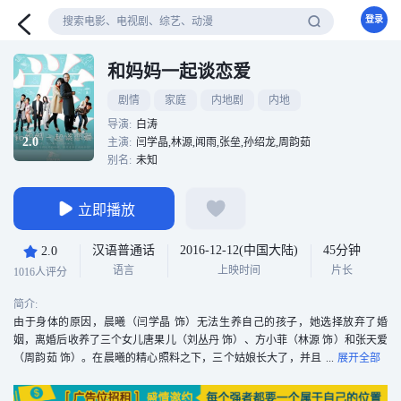
登录
和妈妈一起谈恋爱
剧情
家庭
内地剧
内地
导演:
白涛
2.0
主演:
闫学晶,林源,闻雨,张垒,孙绍龙,周韵茹
别名:
未知
立即播放
汉语普通话
2016-12-12(中国大陆)
45分钟
2.0
语言
上映时间
片长
1016人评分
简介:
由于身体的原因，晨曦（闫学晶 饰）无法生养自己的孩子，她选择放弃了婚
姻，离婚后收养了三个女儿唐果儿（刘丛丹 饰）、方小菲（林源 饰）和张天爱
（周韵茹 饰）。在晨曦的精心照料之下，三个姑娘长大了，并且
找到了属于她们的幸福。