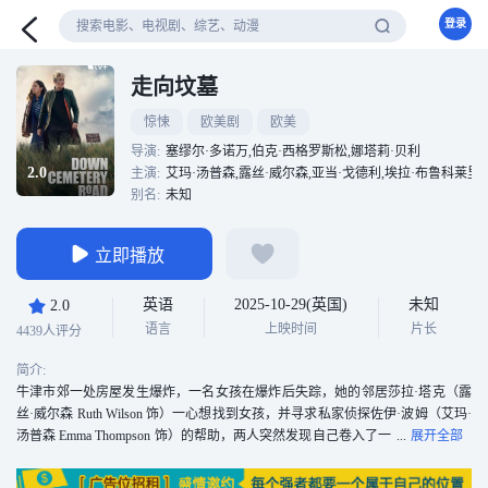
登录
走向坟墓
惊悚
欧美剧
欧美
导演:
塞缪尔·多诺万,伯克·西格罗斯松,娜塔莉·贝利
2.0
主演:
艾玛·汤普森,露丝·威尔森,亚当·戈德利,埃拉·布鲁科莱里,
别名:
未知
立即播放
英语
2025-10-29(英国)
未知
2.0
语言
上映时间
片长
4439人评分
简介:
牛津市郊一处房屋发生爆炸，一名女孩在爆炸后失踪，她的邻居莎拉·塔克（露
丝·威尔森 Ruth Wilson 饰）一心想找到女孩，并寻求私家侦探佐伊·波姆（艾玛·
汤普森 Emma Thompson 饰）的帮助，两人突然发现自己卷入了一
场复杂的阴谋。