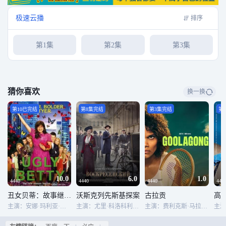
极速云播
排序
第1集
第2集
第3集
猜你喜欢
换一换
第10已完结
第8集完结
第3集完结
第
10.0
6.0
1.0
4440
4440
4440
444
丑女贝蒂：故事继续 第二季
沃斯克列先斯基探案
古拉贡
高
主演：安娜·玛利亚·欧罗兹寇
主演：尤里·科洛科利尼科夫,Vilma Kutaviciute,安德烈·纳济莫夫,马克西姆·拉加什金,安东·哈巴罗夫,弗拉基米尔·叶皮凡采夫,丹尼尔·沃罗比耶夫,欧嘉·阿特高尔茨,伊戈尔·格拉布佐夫,Roman Goncharenko,瓦伦蒂娜·李亚皮娜,Kirill Rubtsov,谢尔盖·巴可夫斯基,Aleksandr Bolshakov,Ilya Shakunov,尤利娅·马尔琴科,Valeri Kukhareshin,耶莲娜·鲁法诺娃,卓娅·布里亚克,Sergei Byzgu,彼得·哈尔琴科
主演：费利克斯·马拉德 Luke Carroll Roberto Zenca 乔恩·阿尔特林格 Lila McGuire Courtney Clarke 马尔顿·索克斯