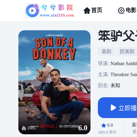
首页
电影
笨驴父
喜剧
欧美剧
导演:
Nathan Saidd
主演:
Theodore Sai
别名:
未知
立即播
英
6.0
6.0
2085
语
2085人评分