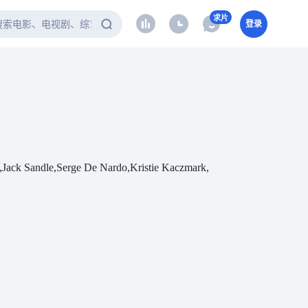
求片
登录
ack Sandle,Serge De Nardo,Kristie Kaczmark,