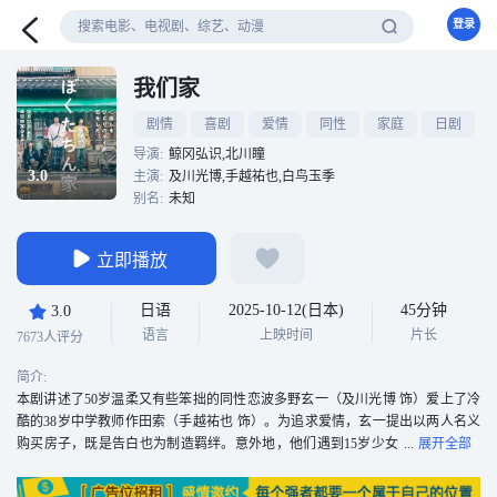
登录
我们家
剧情
喜剧
爱情
同性
家庭
日剧
导演:
鲸冈弘识,北川瞳
3.0
主演:
及川光博,手越祐也,白鸟玉季
别名:
未知
立即播放
日语
2025-10-12(日本)
45分钟
3.0
语言
上映时间
片长
7673人评分
简介:
本剧讲述了50岁温柔又有些笨拙的同性恋波多野玄一（及川光博 饰）爱上了冷
酷的38岁中学教师作田索（手越祐也 饰）。为追求爱情，玄一提出以两人名义
购买房子，既是告白也为制造羁绊。意外地，他们遇到15岁少女
楠萤（白鸟玉季 饰），她提出用3000万“雇佣”玄一扮演半年父亲。三人在社会
边缘形成奇妙同居生活，笑中带泪，展开温暖又古怪的家庭与爱情喜剧。