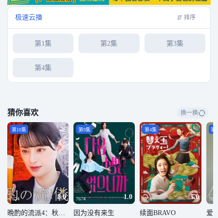
极速云播
排序
第1集
第2集
第3集
第4集
猜你喜欢
换一换
第10集
第9集
第4集
第
8.0
1.0
5.0
7674
7674
7674
767
晩酌的流派4：秋冬篇
因为没有来生
续面BRAVO
爱