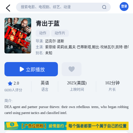
登录
青出于蓝
动作
动作片
导演:
迈克尔·道斯
2.0
主演:
索菲娅·莉莉丝,戴夫·巴蒂斯塔,鲍比·坎纳瓦尔,凯特·德尔·
别名:
未知
立即播放
英语
2025(美国)
102分钟
2.0
语言
上映时间
片长
6699人评分
简介:
DEA agent and partner pursue thieves: their own rebellious teens, who began robbing
cartel using parent tactics and classified intel.