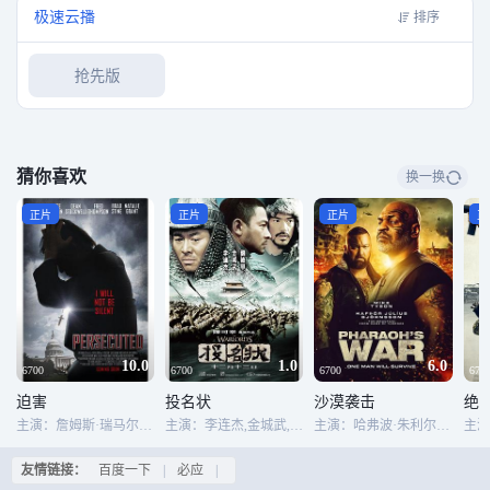
极速云播
排序
抢先版
猜你喜欢
换一换
正片
正片
正片
正
10.0
1.0
6.0
6700
6700
6700
670
迫害
投名状
沙漠袭击
绝
主演：詹姆斯·瑞马尔,迪恩·斯托克维尔,劳尔·特鲁希洛,布鲁斯·戴维森,弗雷德·多尔顿·汤普森,大卫·豪斯
主演：李连杰,金城武,刘德华,徐静蕾
主演：哈弗波·朱利尔斯·比昂森,迈克·泰森
友情链接：
百度一下
|
必应
|