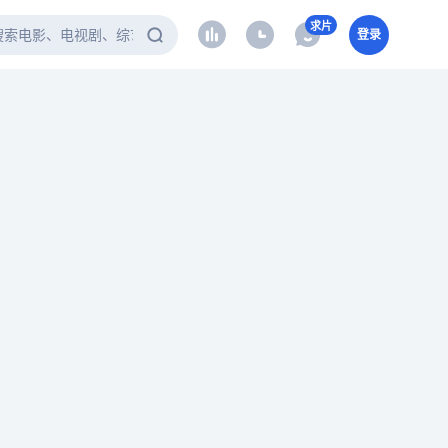
求片
登录