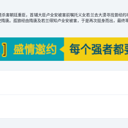
道杀害朝廷重臣，首辅大臣卢全安被害前嘱托义女若兰去大漠寻找曾经的
使隋唐。孤狼经由隋唐及若兰得知卢全安被害，于是再次挺身而出，最终