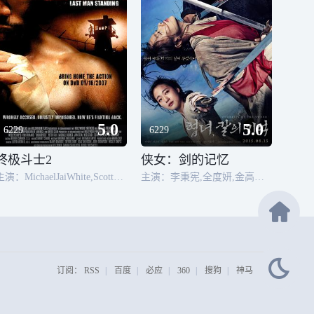
5.0
5.0
6229
6229
终极斗士2
侠女：剑的记忆
主演：MichaelJaiWhite,ScottAdkins,EliDanker
主演：李秉宪,全度妍,金高银,李俊昊,李璟荣,金太祐,裴秀彬,金永敏
订阅：
RSS
|
百度
|
必应
|
360
|
搜狗
|
神马