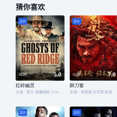
猜你喜欢
正片
正片
5.0
7.0
6229
6229
红岭幽灵
醉刀客
主演：欧文·威廉姆斯,Trent Culkin,Griffin Wade
主演：李炳渊,孙艺燃,赵靖舒玉,蓝曼予,来喜,龙武,闫青龙,喻庆辉,李长虹,刘杰,王艺围,郭宜林,姚红刚,彭秋生,冯玉玺,杨争,黄本冰,席瑞东,彭羿言,李瀚辰
正片
正片