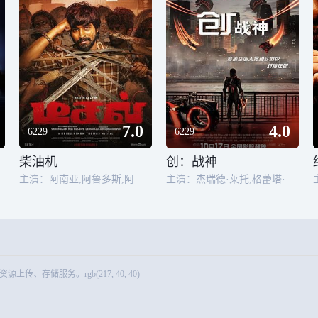
7.0
4.0
6229
6229
柴油机
创：战神
主演：阿南亚,阿鲁多斯,阿迪提亚·巴胡达南
主演：杰瑞德·莱托,格蕾塔·李,埃文·彼得斯,哈桑·明哈杰,朱迪·特纳-史密斯,阿图罗·卡斯特罗,卡梅隆·莫纳汉,吉莲·安德森,杰夫·布里吉斯,莎拉·德贾斯丁,莎琳·费迪南德,杰森·特朗布莱,卡梅伦·帕克,肯尼斯·塞托·泰南,布拉德·哈德
储服务。rgb(217, 40, 40)