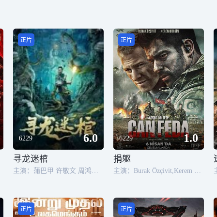
正片
正片
6.0
1.0
6229
6229
寻龙迷棺
捐躯
主演：蒲巴甲 许敬文 周鸿波 尹泽强 赵靖舒玉
主演：Burak Özçivit,Kerem Bürsin,Melike Yalova,Süleyman Karaahmet,Sabahattin Yakut
正片
正片