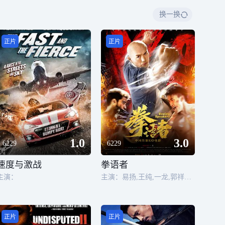
换一换
正片
正片
1.0
3.0
6229
6229
速度与激战
拳语者
主演：
主演：易扬,王纯,一龙,郭祥鹏,纪鸿飞
正片
正片