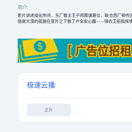
简介:
影片讲述成化年间，东厂督主王子师图谋篡位，联合西厂柳传
隐居大漠的孤狼在意外之下救了卢全安心腹——锦衣卫前指挥
极速云播
正片