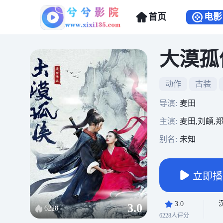
首页
电影
大漠孤
动作
古装
导演:
麦田
主演:
麦田,刘頔,
别名:
未知
立即播
3.0
3.0
6228
6228人评分