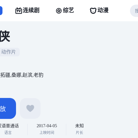
连续剧
综艺
动漫
侠
动作片
郑拓疆,桑娜,赵滨,老豹
放
汉语普通话
2017-04-05
未知
语言
上映时间
片长