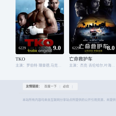
9.0
8.0
6229
6229
TKO
亡命救护车
主演：罗伯特·理查德,马克泽·休斯顿,Akeem Cheatham,Preston Best,Jered Cheatham,Kalyl Silva,杰基·朗,克里夫顿·鲍威尔
主演：杰克·吉伦哈尔,叶海亚·阿卜杜勒-迈丁,艾莎·冈萨雷斯,加瑞特·迪拉胡特,基尔·奥唐纳,杰克逊·怀特,奥利维亚·斯坦布利亚,摩西·英格拉姆,科林·伍德尔,塞德里克·桑德斯,A·马丁内斯,杰西·加西亚,何塞·巴勃罗·坎蒂略,威尔,德文·隆恩,维克多·高佳卡,杰米·麦克布莱德,珍·普罗斯克,凯利·陈,布兰登·罗宾逊,安娜贝勒·格维奇,刘思思,切尔西·哈里斯,安迪·费儒,艾恩
友情链接：
百度一下
|
必应
|
本站所有内容均来自互联网分享站点所提供的公开引用资源，未提供资源上传、存