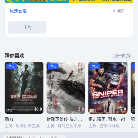
极速云播
排序
正片
猜你喜欢
换一换
正片
正片
正片
正
10.0
3.0
7.0
3732
3732
3732
373
霸刀
射雕英雄传 侠之大者
狙击精英: 背水一战
犯
主演：矫明俊,云庄,莫文科,梅吉薇,阮国长
主演：肖战,庄达菲,梁家辉,张文昕,巴雅尔图,阿如那,蔡少芬,胡军,吴兴国,纳仁巴特尔,依特格勒,李海涛,图门巴雅尔,威力斯,元彬,杜玉明,释彦能,许明虎,李晨,李欣阳,孙建魁,徐向东,王涌澄,刘占领
主演：查德·科林斯,莎伦·泰勒