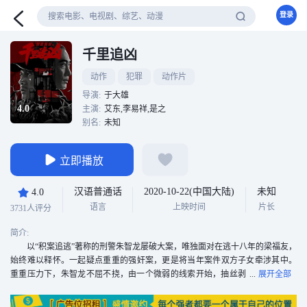
登录
千里追凶
动作
犯罪
动作片
导演:
于大雄
4.0
主演:
艾东,李易祥,是之
别名:
未知
立即播放
汉语普通话
2020-10-22(中国大陆)
未知
4.0
语言
上映时间
片长
3731人评分
简介:
以“积案追逃”著称的刑警朱智龙屡破大案，唯独面对在逃十八年的梁福友，
始终难以释怀。一起疑点重重的强奸案，更是将当年案件双方子女牵涉其中。
重重压力下，朱智龙不屈不挠，由一个微弱的线索开始，抽丝剥
茧，凭借胆识和魄力将真凶缉拿归案。