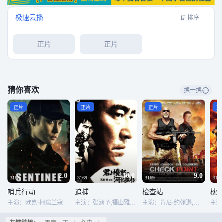
惜。可是事件却没有止步于此，马鲸笙的老板（迈克.泰森 饰）才是幕后黑手，
探长肥波（郑则仕 饰）也卷入了其中，与此同时，张天志向叶问发起了谁是“正
极速云播
排序
宗永春”的挑战，叶问该如何应战？
正片
正片
猜你喜欢
换一换
正片
正片
正片
正
2.0
10.0
9.0
3169
3169
3169
316
哨兵行动
追捕
检查站
枕
主演：欧嘉·柯瑞兰寇
主演：张涵予,福山雅治,戚薇,河智苑,国村隼,竹中直人,仓田保昭,斋藤工,吴飞霞,樱庭奈奈美,池内博之,冈本多绪,德永邦治,矢岛健一,田中圭,中村让,吉泽悠
主演：肯尼·约翰逊,凯恩·霍德尔,明迪·罗宾逊,泰勒·梅恩