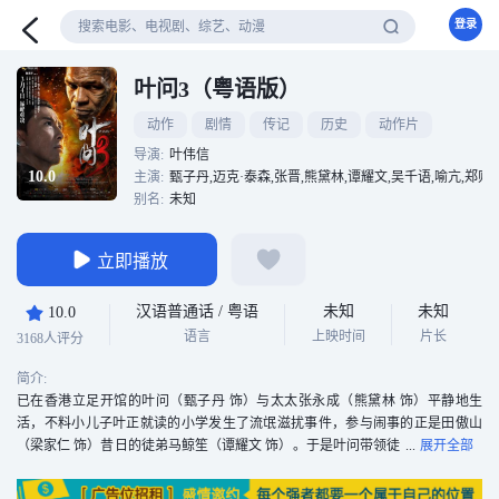
登录
叶问3（粤语版）
动作
剧情
传记
历史
动作片
导演:
叶伟信
10.0
主演:
甄子丹,迈克·泰森,张晋,熊黛林,谭耀文,吴千语,喻亢,郑则
别名:
未知
立即播放
汉语普通话 / 粤语
未知
未知
10.0
语言
上映时间
片长
3168人评分
简介:
已在香港立足开馆的叶问（甄子丹 饰）与太太张永成（熊黛林 饰）平静地生
活，不料小儿子叶正就读的小学发生了流氓滋扰事件，参与闹事的正是田傲山
（梁家仁 饰）昔日的徒弟马鲸笙（谭耀文 饰）。于是叶问带领徒
弟徐力（张继聪 饰）等人保护了黄老师（吴千语 饰）、校长（刘以达 饰）以及
众小学生，并结识了同样是永春传人的车夫张天志（张晋 饰），二人惺惺相