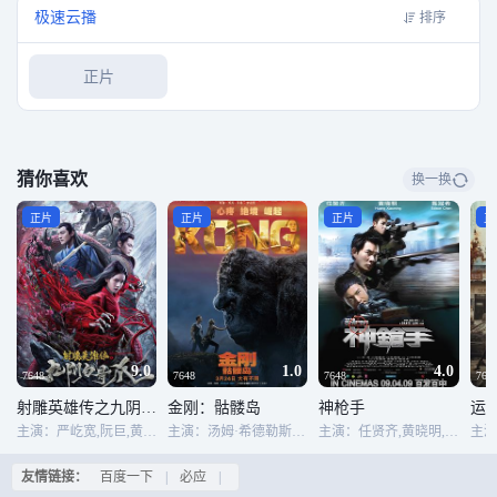
极速云播
排序
正片
猜你喜欢
换一换
正片
正片
正片
正
9.0
1.0
4.0
7648
7648
7648
764
射雕英雄传之九阴白骨爪
金刚：骷髅岛
神枪手
运
主演：严屹宽,阮巨,黄曦彦,何昶希,更登彭措
主演：汤姆·希德勒斯顿,塞缪尔·杰克逊,布丽·拉尔森,约翰·C·赖利,约翰·古德曼
主演：任贤齐,黄晓明,陈冠希,叶璇,刘浩龙,廖启智,邓健泓,方皓玟,王秀琳,高捷,林保怡,刘国昌
友情链接：
百度一下
|
必应
|