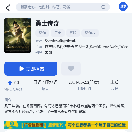
登录
勇士传奇
动作
历史
冒险
动作片
导演:
SoundaryaRajinikanth
7.0
主演:
拉吉尼坎塔,迪皮卡·帕度柯妮,SarathKumar,Aadhi,JackieShroff,Sh
别名:
未知
立即播放
日语 / 印地语
2014-05-23(印度)
未知
7.0
语言
上映时间
片长
7647人评分
简介:
几百年前，在印度南部，有笱太巴羝南和卡林迦布里这两个国家，世代纠葛，
双方不仅几经血战，也发生了一桩离奇复杂的阴谋案……