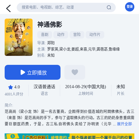
登录
神通佛影
喜剧
动作
冒险
动作片
导演:
郑阳
4.0
主演:
罗家英,梁小龙,姜超,来喜,元华,龚蓓苾,鲁缘缘
别名:
未知
立即播放
汉语普通话
2014-08-29(中国大陆)
未知
4.0
语言
上映时间
片长
4691人评分
简介:
范高尚（梁小龙 饰）是一名古董商，企图得到价值连城的阿閦佛佛头，古三
（来喜 饰）是范高尚的手下，参与了盗取佛头的行动。古三的奶奶身患重病需
要巨额医药费，于是，古三私自将佛头卖给了孙明贤（元华
饰），卷款逃跑，范高尚因此十分愤怒。