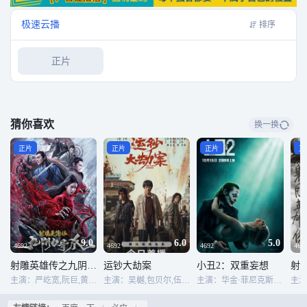
极速云播
排序
正片
猜你喜欢
换一换
正片
正片
正片
正
9.0
6.0
5.0
4692
4692
4692
469
射雕英雄传之九阴白骨爪
运钞大劫案
小丑2：双重妄想
主演：严屹宽,阮巨,黄曦彦,何昶希,更登彭措
主演：吴樾,包贝尔,伍允龙,元彪,安志杰
主演：华金·菲尼克斯,Lady Gaga,布莱丹·格里森,凯瑟琳·基纳,莎姬·贝兹,史蒂夫·库根,梁振邦,雅库布·洛弗兰德,比尔·斯米托洛维奇,盖特林·格里菲斯,哈利·劳蒂,提姆·狄龙,乔治·卡罗尔,莎珑·华盛顿,麦克·休斯顿,雷·吉尔,特洛伊·梅特卡夫,G·L·麦奎里,布莱恩·多纳休,吉米·斯玛古拉