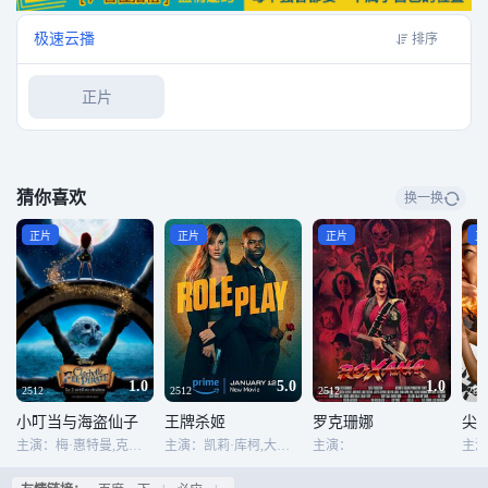
极速云播
排序
正片
猜你喜欢
换一换
正片
正片
正片
正
1.0
5.0
1.0
2512
2512
2512
251
小叮当与海盗仙子
王牌杀姬
罗克珊娜
尖
主演：梅·惠特曼,克里斯蒂娜·亨德里克斯,汤姆·希德勒斯顿,刘玉玲,雷文-西蒙尼,梅根·希尔提,帕梅拉·阿德龙,安吉拉·巴蒂斯,吉姆·卡明斯,卡洛斯·庞丝,米克·温格特,凯文·迈克尔·理查德森,杰夫·贝内特,罗伯·鲍森,格蕾·德丽斯勒,凯瑞·华格伦,简·霍洛克斯,杰西·麦卡尼,安杰丽卡·休斯顿
主演：凯莉·库柯,大卫·奥伊罗,比尔·奈伊,康妮·尼尔森,鲁迪·达马林加姆,Lucia Aliu,Reagan Bryan-Gudgeon,西蒙·德兰尼,索妮塔·亨利,Jade-Eleena Dregorius,Julia Schunevitsch,斯蒂芬妮·利瓦伊-约翰,Steffen Jung,Betty Kaplan,Dong Hyun Yoon,Matthias Schmidt,Moritz Berg,Angus McGruther,多米尼克·霍尔姆斯,乔纳森·法伊拉
主演：