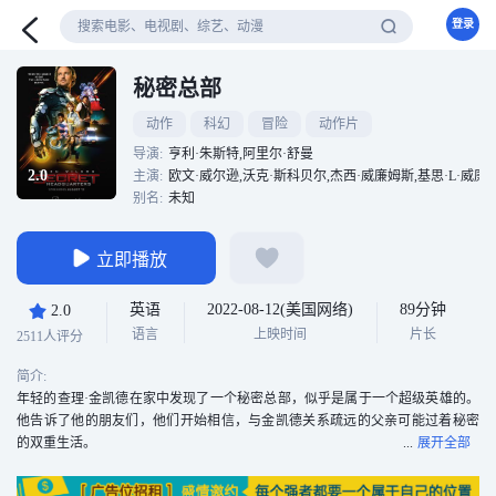
登录
秘密总部
动作
科幻
冒险
动作片
导演:
亨利·朱斯特,阿里尔·舒曼
2.0
主演:
欧文·威尔逊,沃克·斯科贝尔,杰西·威廉姆斯,基思·L·威廉姆斯,迈克尔·
别名:
未知
立即播放
英语
2022-08-12(美国网络)
89分钟
2.0
语言
上映时间
片长
2511人评分
简介:
年轻的查理·金凯德在家中发现了一个秘密总部，似乎是属于一个超级英雄的。
他告诉了他的朋友们，他们开始相信，与金凯德关系疏远的父亲可能过着秘密
的双重生活。