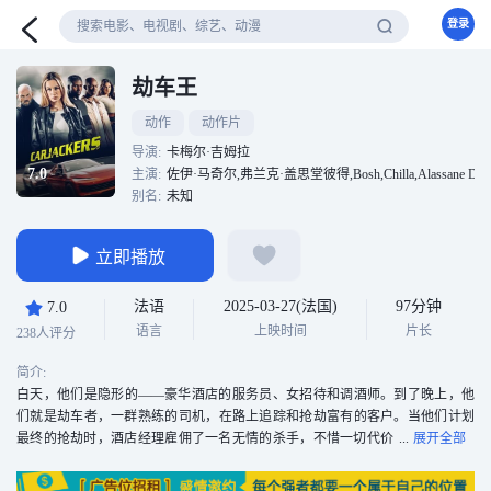
登录
劫车王
动作
动作片
导演:
卡梅尔·吉姆拉
7.0
主演:
佐伊·马奇尔,弗兰克·盖思堂彼得,Bosh,Chilla,Alassane Diong,Di
别名:
未知
立即播放
法语
2025-03-27(法国)
97分钟
7.0
语言
上映时间
片长
238人评分
简介:
白天，他们是隐形的——豪华酒店的服务员、女招待和调酒师。到了晚上，他
们就是劫车者，一群熟练的司机，在路上追踪和抢劫富有的客户。当他们计划
最终的抢劫时，酒店经理雇佣了一名无情的杀手，不惜一切代价
阻止他们。随着危险的临近，诺拉、佐伊、史蒂夫和普雷斯顿能取得迄今为止
最大的成绩吗？