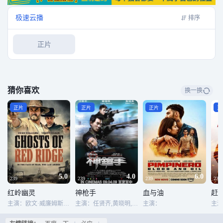
极速云播
排序
正片
猜你喜欢
换一换
正片
正片
正片
正
5.0
4.0
6.0
239
239
239
239
红岭幽灵
神枪手
血与油
赶
主演：欧文·威廉姆斯,Trent Culkin,Griffin Wade
主演：任贤齐,黄晓明,陈冠希,叶璇,刘浩龙,廖启智,邓健泓,方皓玟,王秀琳,高捷,林保怡,刘国昌
主演：