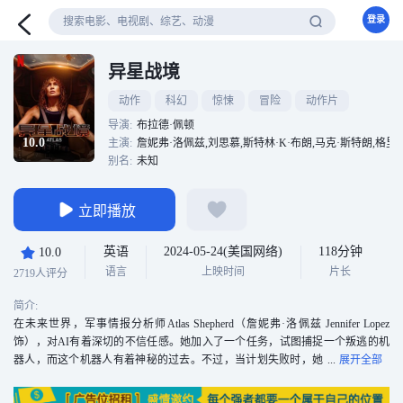
登录
异星战境
动作
科幻
惊悚
冒险
动作片
导演:
布拉德·佩顿
10.0
主演:
詹妮弗·洛佩兹,刘思慕,斯特林·K·布朗,马克·斯特朗,格里高利·詹姆斯·科恩
别名:
未知
立即播放
英语
2024-05-24(美国网络)
118分钟
10.0
语言
上映时间
片长
2719人评分
简介:
在未来世界，军事情报分析师Atlas Shepherd（詹妮弗·洛佩兹 Jennifer Lopez
饰），对AI有着深切的不信任感。她加入了一个任务，试图捕捉一个叛逃的机
器人，而这个机器人有着神秘的过去。不过，当计划失败时，她
唯一拯救人类未来免受AI侵害的希望就是去相信它。