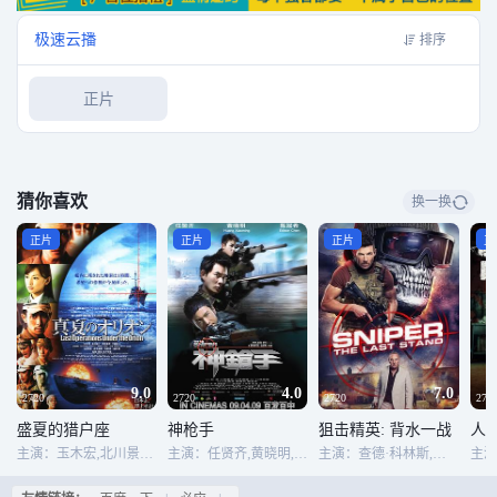
极速云播
排序
正片
猜你喜欢
换一换
正片
正片
正片
正
9.0
4.0
7.0
2720
2720
2720
272
盛夏的猎户座
神枪手
狙击精英: 背水一战
人
主演：玉木宏,北川景子,平冈祐太,吹越满,木野雅仁,奥村知史
主演：任贤齐,黄晓明,陈冠希,叶璇,刘浩龙,廖启智,邓健泓,方皓玟,王秀琳,高捷,林保怡,刘国昌
主演：查德·科林斯,莎伦·泰勒