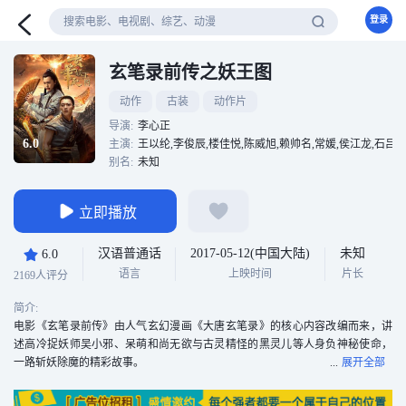
登录
玄笔录前传之妖王图
动作
古装
动作片
导演:
李心正
6.0
主演:
王以纶,李俊辰,楼佳悦,陈威旭,赖帅名,常媛,侯江龙,石吕
别名:
未知
立即播放
汉语普通话
2017-05-12(中国大陆)
未知
6.0
语言
上映时间
片长
2169人评分
简介:
电影《玄笔录前传》由人气玄幻漫画《大唐玄笔录》的核心内容改编而来，讲
述高冷捉妖师吴小邪、呆萌和尚无欲与古灵精怪的黑灵儿等人身负神秘使命，
一路斩妖除魔的精彩故事。