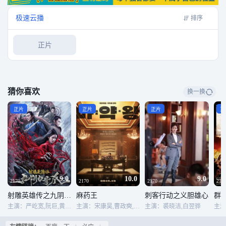
极速云播
排序
正片
猜你喜欢
换一换
正片
正片
正片
正
9.0
10.0
9.0
2170
2170
2170
217
射雕英雄传之九阴白骨爪
麻药王
刺客行动之义胆雄心
群
主演：严屹宽,阮巨,黄曦彦,何昶希,更登彭措
主演：宋康昊,曹政奭,裴斗娜,金素真,金大明,李星民,李姬珍,赵祐镇,尹宰文,宋永彰,金海坤,李仲玉,李熙俊,朴庆惠
主演：裘晓洁,白翌骅
主演：