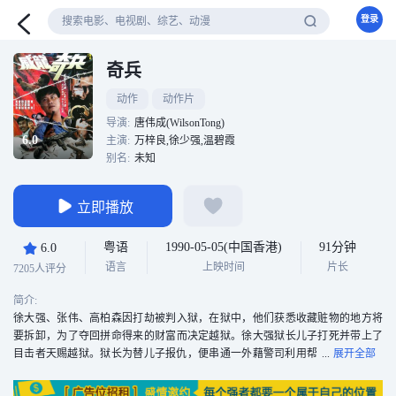
登录
奇兵
动作
动作片
导演:
唐伟成(WilsonTong)
6.0
主演:
万梓良,徐少强,温碧霞
别名:
未知
立即播放
粤语
1990-05-05(中国香港)
91分钟
6.0
语言
上映时间
片长
7205人评分
简介:
徐大强、张伟、高柏森因打劫被判入狱，在狱中，他们获悉收藏赃物的地方将
要拆卸，为了夺回拼命得来的财富而决定越狱。徐大强狱长儿子打死并带上了
目击者天赐越狱。狱长为替儿子报仇，便串通一外藉警司利用帮
会的人对徐大强进行追杀。天赐父亲知道狱长为人阴险，担心儿子安全，遂找
得辞职警探万子协助，希望天赐能逃脱，向警方解释。另一方面，天赐被利用