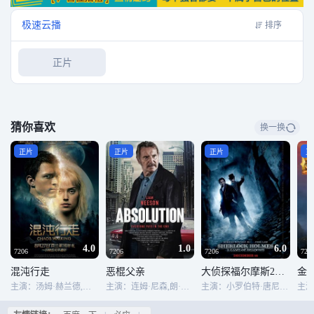
完后，被徐丢下，因各方面的误会而遭追杀，而匿藏地点却被外藉警司获悉，
当他正想杀天赐时，幸得万子的警探好友陈SIR出手，救回一命。万子为要证实
极速云播
排序
天赐无辜，一定要捉拿徐大强作证。徐在多方追捕下，走头无路，迫得与万子
合作，但他却首先要避过帮会及外藉警司的追杀，无耐之下，徐连同万子作出
正片
孤注一掷的反击，向两大势力作出挑战。
猜你喜欢
换一换
正片
正片
正片
正
4.0
1.0
6.0
7206
7206
7206
720
混沌行走
恶棍父亲
大侦探福尔摩斯2：诡影游戏
金
主演：汤姆·赫兰德,黛西·雷德利,德米安·比齐尔,大卫·奥伊罗,科特·萨特,辛西娅·艾莉佛,贝瑟妮·安妮·林德,麦斯·米科尔森,尼克·乔纳斯,雷·迈克金农,文森特·莱克莱尔,布兰·克洛卡雷尔,蒂龙·本斯金,弗兰克·方丹,帕特里克·加洛,玛丽莲·迪恩-罗比齐,朱利安·瑞钦斯,迈克尔·戴森,马克斯韦尔·麦卡比-洛克斯,迈克尔·亚穆什,布莱恩·亚历山大,奥妮克·阿德莉,克劳迪娅·贝索,奥斯卡·贾恩那达,塔拉·尼科迪莫,哈里森·奥斯特菲尔德
主演：连姆·尼森,朗·普尔曼,弗兰西斯·肖,丹尼尔·迪默,汉斯·皮特·莫朗,尤隆达·罗斯,Deanna Tarraza,吉米·冈萨雷斯,Levon Panek,瑞安·霍姆奇克,Matthew Delamater,Terrence Pulliam,哈维尔·莫利纳,乔什·德伦宁,Tom Kemp,Bruce Busta Soscia,威廉·泽法尔茨,凯特·阿瓦洛尼,Omar Moustafa Ghonim,Nicholas Delany
主演：小罗伯特·唐尼,裘德·洛,瑞秋·麦克亚当斯,劳米·拉佩斯,斯蒂芬·弗雷,凯利·蕾莉