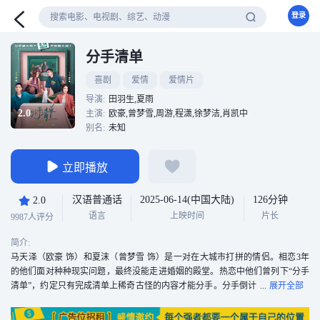
登录
分手清单
喜剧
爱情
爱情片
导演:
田羽生,夏雨
2.0
主演:
欧豪,曾梦雪,周游,程潇,徐梦洁,肖凯中
别名:
未知
立即播放
汉语普通话
2025-06-14(中国大陆)
126分钟
2.0
语言
上映时间
片长
9987人评分
简介:
马天泽（欧豪 饰）和夏沫（曾梦雪 饰）是一对在大城市打拼的情侣。相恋3年
的他们面对种种现实问题，最终没能走进婚姻的殿堂。热恋中他们曾列下“分手
清单”，约定只有完成清单上稀奇古怪的内容才能分手。分手倒计
时，在执行清单的过程中，两人回顾了3年的感情和各自的成长打拼经历，他们
的清单任务还能继续下去吗？