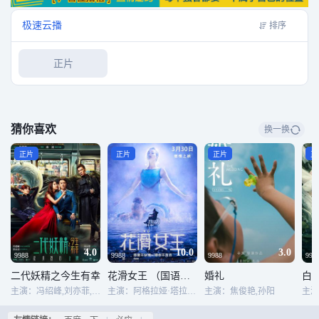
极速云播
排序
正片
猜你喜欢
换一换
正片
正片
正片
正
4.0
10.0
3.0
9988
9988
9988
998
二代妖精之今生有幸
花滑女王 （国语版）
婚礼
白
主演：冯绍峰,刘亦菲,李光洁,郭京飞,焦俊艳
主演：阿格拉娅·塔拉索娃,亚历山大·佩特罗夫,米洛斯·比柯维奇,玛丽亚·阿龙诺娃,瑟妮娅·拉芙洛娃-格林卡
主演：焦俊艳,孙阳