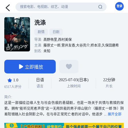
登录
洗涤
剧情
日剧
导演:
髙野侑里,西村美保
1.0
主演:
藤原丈一郎,菅井友香,大谷亮介,桥本凉,久保田磨希
别名:
未知
立即播放
日语
2025-07-03(日本)
22分钟
1.0
语言
上映时间
片长
6517人评分
简介:
这是一部描绘边缘人生与社会伤痕的悬疑剧，也是一场关于共情与救赎的探
索。拥有“能听见死者声音”这一无用异能的男子绯山锐介（藤原丈一郎 饰）阴
差阳错踏入社会阴影之中。在与非正常死亡者的对话中，他逐步
揭开被忽视的真相，倾听被遗忘的灵魂，努力为死者发声。