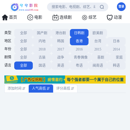
登录
首页
电影
连续剧
综艺
动漫
类型
全部
国产剧
港台剧
日韩剧
欧美剧
地区
全部
内地
韩国
香港
台湾
日本
年份
全部
2018
2017
2016
2015
2014
剧情
全部
古装
战争
青春偶像
喜剧
家庭
语言
全部
国语
英语
粤语
闽南语
韩语
添加时间
人气高低
评分高低