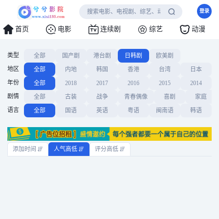
登录
首页
电影
连续剧
综艺
动漫
类型
全部
国产剧
港台剧
日韩剧
欧美剧
地区
全部
内地
韩国
香港
台湾
日本
年份
全部
2018
2017
2016
2015
2014
剧情
全部
古装
战争
青春偶像
喜剧
家庭
语言
全部
国语
英语
粤语
闽南语
韩语
添加时间
人气高低
评分高低