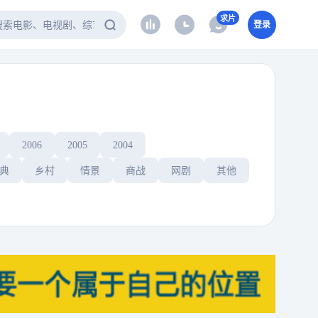
求片
登录
2006
2005
2004
典
乡村
情景
商战
网剧
其他