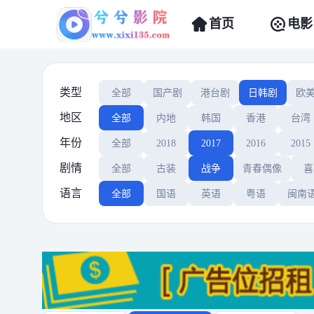
首页
电影
类型
全部
国产剧
港台剧
日韩剧
欧
地区
全部
内地
韩国
香港
台湾
年份
全部
2018
2017
2016
2015
剧情
全部
古装
战争
青春偶像
喜
语言
全部
国语
英语
粤语
闽南