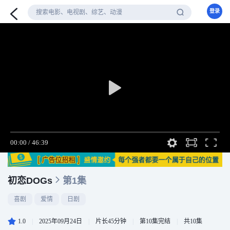
登录
初恋DOGs
第1集
喜剧
爱情
日剧
1.0
|
2025年09月24日
|
片长45分钟
|
第10集完结
|
共10集