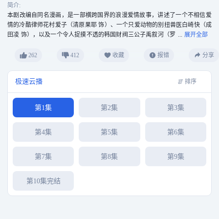
简介:
本剧改编自同名漫画，是一部横跨国界的浪漫爱情故事，讲述了一个不相信爱
情的冷酷律师花村爱子（清原果耶 饰）、一个只爱动物的别扭兽医白崎快（成
田凌 饰），以及一个令人捉摸不透的韩国财阀三公子禹叙河（罗
人友 饰）之间，由“爱犬”牵引而展开的三角关系。
262
412
收藏
报错
分享
极速云播
排序
第1集
第2集
第3集
第4集
第5集
第6集
第7集
第8集
第9集
第10集完结