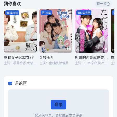
猜你喜欢
换一换
第2集完结
第120集
第12集完结
第
8.0
3.0
2.0
6230
6230
6230
623
默食女子2022春SP
金枝玉叶
所谓的恋爱就是要色香味俱全
螳
主演：樱井玲香,大原优乃
主演：金时厚,徐俊英
主演：山本凉介,葵叶望,门间航,鲇川桃果
主演
评论区
登录
您还未登录，请登录后发表评论