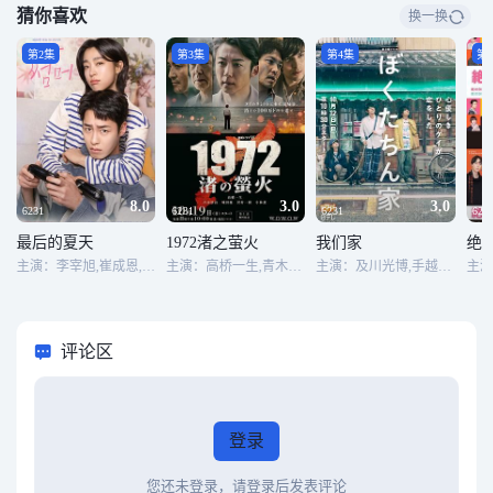
猜你喜欢
换一换
第2集
第3集
第4集
第
8.0
3.0
3.0
6231
6231
6231
623
最后的夏天
1972渚之萤火
我们家
主演：李宰旭,崔成恩,安桐丘,郑宝美
主演：高桥一生,青木崇高,城田优,清島千楓,嘉岛陆,佐久本宝,广田亮平,藤木志ぃさー,柳原晴郎,泽村一树,小林薰,北香那
主演：及川光博,手越祐也,白鸟玉季
评论区
登录
您还未登录，请登录后发表评论