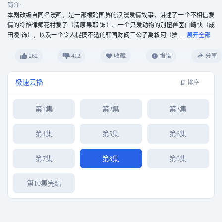
简介:
本剧改编自同名漫画，是一部横跨国界的浪漫爱情故事，讲述了一个不相信爱
情的冷酷律师花村爱子（清原果耶 饰）、一个只爱动物的别扭兽医白崎快（成
田凌 饰），以及一个令人捉摸不透的韩国财阀三公子禹叙河（罗
人友 饰）之间，由“爱犬”牵引而展开的三角关系。
262
412
收藏
报错
分享
极速云播
排序
第1集
第2集
第3集
第4集
第5集
第6集
第7集
第8集
第9集
第10集完结