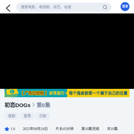
登录
初恋DOGs
第8集
喜剧
爱情
日剧
1.0
|
2025年09月24日
|
片长45分钟
|
第10集完结
|
共10集