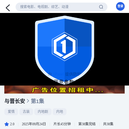
登录
与晋长安
第1集
爱情
古装
内地剧
内地
2.0
|
2025年09月24日
|
片长45分钟
|
第38集完结
|
共38集