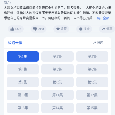
简介:
太晋女将军黎霜偶然间捡到记忆全失的男子，赐名晋安。二人朝夕相处合力揪
出奸细，凭借过人的智谋克服重重困难与险境的同时暗生情愫。不料晋安逐渐
想起自己的身世竟是敌国王爷，曾经相约白首的二人不得已刀兵
相见。而本就厌倦战争的二人决定联手化解家国危机，守住心中的正义。
1327
2958
收藏
报错
分享
极速云播
排序
第1集
第2集
第3集
第4集
第5集
第6集
第7集
第8集
第9集
第10集
第11集
第12集
第13集
第14集
第15集