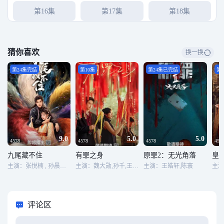
第16集
第17集
第18集
第19集
第20集
第21集
猜你喜欢
换一换
第22集
第23集
第24集
第24集完结
第10集
第24集已完结
第1
第25集
第26集
第27集
第28集
第29集
第30集
第31集
第32集
第33集
9.0
5.0
5.0
4578
4578
4578
457
九尾藏不住
有罪之身
原罪2：无光角落
皇
第34集
第35集
第36集
主演：张悦楠 , 孙晨竣 , 张炯敏 , 王星玮 , 王嘉丽 , 张龄汐 , 张清 , 张飞飞 , 齐伟 , 李思聪 , 宗峰岩 , 田京凡 , 丁子迪
主演：魏大勋,孙千,王龙正,高至霆,王真儿,吴刚,李传缨,张帆,林鹏,石文中,杨子骅,曲高位,王维申,扈天翼,肖鼎臣,徐思雨,李艺科,侯拂明,星棋
主演：王皓轩,陈寰
第37集
第38集完结
评论区