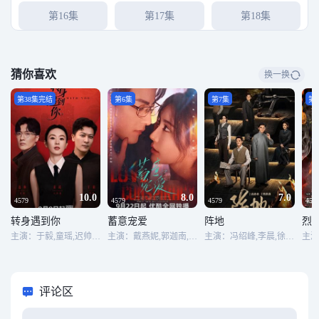
第16集
第17集
第18集
第19集
第20集
第21集
猜你喜欢
换一换
第22集
第23集
第24集
第38集完结
第6集
第7集
第
第25集
第26集
第27集
第28集
第29集
第30集
第31集
第32集
第33集
10.0
8.0
7.0
4579
4579
4579
457
转身遇到你
蓄意宠爱
阵地
烈
第34集
第35集
第36集
主演：于毅,童瑶,迟帅,于娜,史可,杨昆,万潼,王凯,冯国强,丁宁
主演：戴燕妮,郭迦南,蔡祥宇,王沫溪,范晓东,林潇,李是,马东延,栾浚威,萧松原,陈欢,葛兆美,马昕墨,潘德文
主演：冯绍峰,李晨,徐璐,王丽坤,张博,王劲松
第37集
第38集完结
评论区