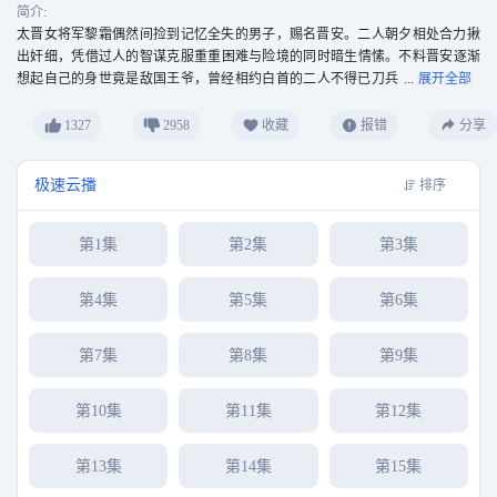
简介:
太晋女将军黎霜偶然间捡到记忆全失的男子，赐名晋安。二人朝夕相处合力揪
出奸细，凭借过人的智谋克服重重困难与险境的同时暗生情愫。不料晋安逐渐
想起自己的身世竟是敌国王爷，曾经相约白首的二人不得已刀兵
相见。而本就厌倦战争的二人决定联手化解家国危机，守住心中的正义。
1327
2958
收藏
报错
分享
极速云播
排序
第1集
第2集
第3集
第4集
第5集
第6集
第7集
第8集
第9集
第10集
第11集
第12集
第13集
第14集
第15集