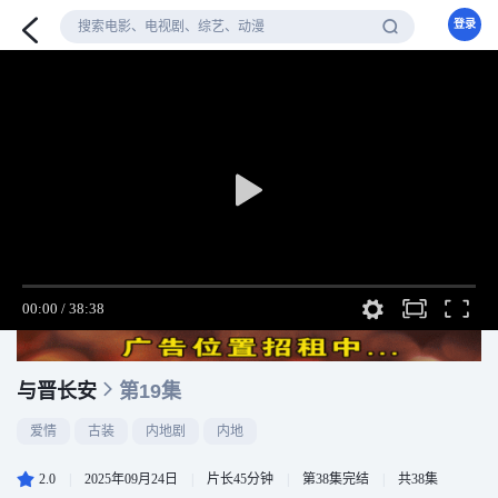
登录
与晋长安
第19集
爱情
古装
内地剧
内地
2.0
|
2025年09月24日
|
片长45分钟
|
第38集完结
|
共38集