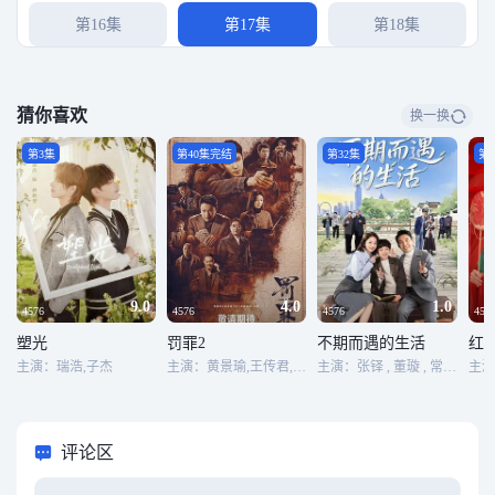
第16集
第17集
第18集
第19集
第20集
第21集
猜你喜欢
换一换
第22集
第23集
第24集
第3集
第40集完结
第32集
第1
第25集
第26集
第27集
第28集
第29集
第30集
第31集
第32集
第33集
9.0
4.0
1.0
4576
4576
4576
457
塑光
罚罪2
不期而遇的生活
红
第34集
第35集
第36集
主演：瑞浩,子杰
主演：黄景瑜,王传君,梁洁,李幼斌,萨日娜,张桐
主演：张铎 , 董璇 , 常仕欣 , 刘迅 , 万国鹏 , 于莉红 , 马诗红 , 宋欣洁 , 蒋方婷 , 王昊泽 , 程思涵 , 丁洋 , 陈雨儿 , 陶宇佳 , 李思博 , 甄琪 , 白红标 , 张林 , 郭金杰 , 李觅尔 , 张何昊臻 , 马冀 , 端木艺晨 , 程爱涵 , 王润萱 , 秋可 , 梁耘菲 , 王沐霖
第37集
第38集完结
评论区