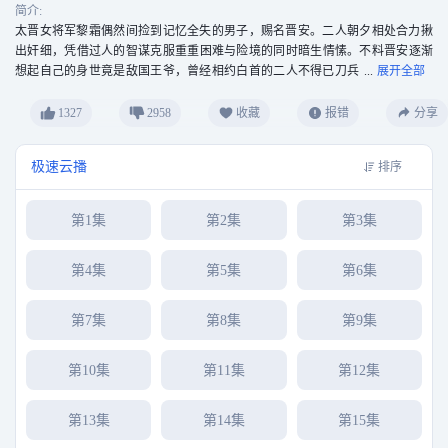
简介:
太晋女将军黎霜偶然间捡到记忆全失的男子，赐名晋安。二人朝夕相处合力揪
出奸细，凭借过人的智谋克服重重困难与险境的同时暗生情愫。不料晋安逐渐
想起自己的身世竟是敌国王爷，曾经相约白首的二人不得已刀兵
相见。而本就厌倦战争的二人决定联手化解家国危机，守住心中的正义。
1327
2958
收藏
报错
分享
极速云播
排序
第1集
第2集
第3集
第4集
第5集
第6集
第7集
第8集
第9集
第10集
第11集
第12集
第13集
第14集
第15集