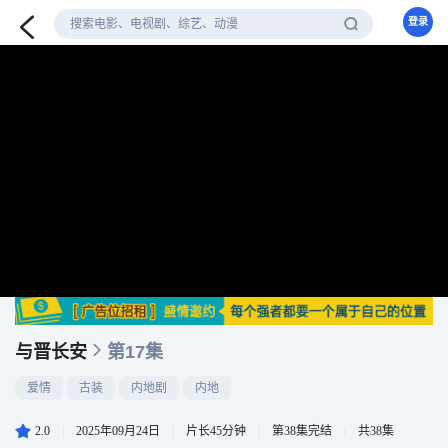
登录
与晋长安
第17集
爱情
古装
内地剧
内地
2.0
|
2025年09月24日
|
片长45分钟
|
第38集完结
|
共38集