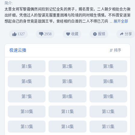
简介:
太晋女将军黎霜偶然间捡到记忆全失的男子，赐名晋安。二人朝夕相处合力揪
出奸细，凭借过人的智谋克服重重困难与险境的同时暗生情愫。不料晋安逐渐
想起自己的身世竟是敌国王爷，曾经相约白首的二人不得已刀兵
相见。而本就厌倦战争的二人决定联手化解家国危机，守住心中的正义。
1327
2958
收藏
报错
分享
极速云播
排序
第1集
第2集
第3集
第4集
第5集
第6集
第7集
第8集
第9集
第10集
第11集
第12集
第13集
第14集
第15集