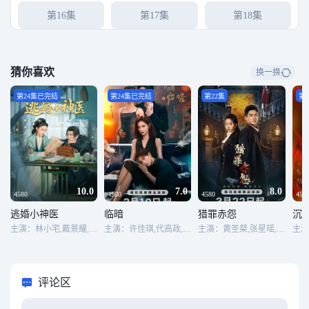
第16集
第17集
第18集
第19集
第20集
第21集
猜你喜欢
换一换
第22集
第23集
第24集
第24集已完结
第24集已完结
第22集
第
第25集
第26集
第27集
第28集
第29集
第30集
第31集
第32集
第33集
10.0
7.0
8.0
4580
4580
4580
458
逃婚小神医
临暗
猎罪赤怨
沉
第34集
第35集
第36集
主演：林小宅,戴景耀,吴美慧,李亨,白雪儿,张博林,张博林 Bolin Zhang
主演：许佳琪,代高政,洪尧,谢平,周群,刘超,刘轩丞,林开心,杨曼聆
主演：黄圣桀,张星瑶,温奥,李冰冰,周熙雯,毕超,岳训宇
第37集
第38集完结
评论区