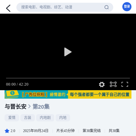
登录
与晋长安
第20集
爱情
古装
内地剧
内地
2.0
|
2025年09月24日
|
片长45分钟
|
第38集完结
|
共38集