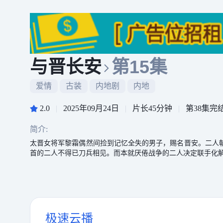
与晋长安
第15集
爱情
古装
内地剧
内地
2.0
|
2025年09月24日
|
片长45分钟
|
第38集完
简介:
太晋女将军黎霜偶然间捡到记忆全失的男子，赐名晋安。二人
首的二人不得已刀兵相见。而本就厌倦战争的二人决定联手化
极速云播