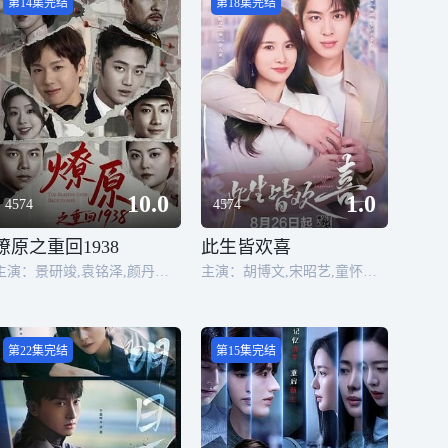
第14集完结
第18集完结
10.0
1.0
4574
4574
燎原之重回1938
此生皆欢喜
主演：景研竣,袁铭泽,颜丹晨,刘腾远,冯晨晨,黄子瑞,洪雨彤,甘明洋,海睿桐,袁宇翔,杨恺圣,杨安棣,钱嘉臻,胡诗雨,陈楷文,牛軼禾,王腾婉,柳子鱼,陈可芯,张轶涵,沈佳乐,马冰怡,潘威佳,李鑫,徐春春,王紫馨,向峰,尹轲轲,李旗,杨家乐,袁莉,张石伟,任文超,徐宓,周晓杰,王龙柯,谢丽丽,刘伟强,李凤瑶,曾永桂,李金辉,申刘,向明超,冯森,林心悦,王明
主演：胡博文,宋昭艺,童怀洲,杜容一,余逸蕾,苏晨,孙露鹭,俞逸夫
第22集完结
第15集完结