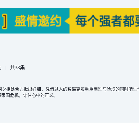
结
|
共38集
朝夕相处合力揪出奸细，凭借过人的智谋克服重重困难与险境的同时暗生
解家国危机，守住心中的正义。