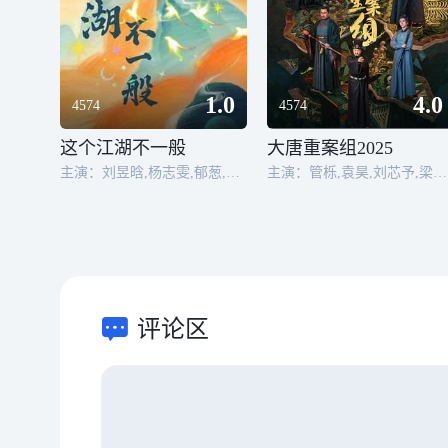
1.0
4.0
4574
4574
这个江湖不一般
大唐重案组2025
主演：刘昱晗,杨志雯,郁葱,段洋,陈婧旸,熊奥博,陈腾跃,汪亘,孙亦凡,孙艺燃
主演：管栎,袁昊,刘芯予,梁森,陈凯
评论区