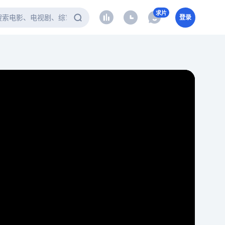
求片
登录