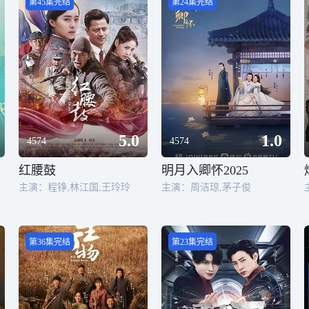
第45集完结
第24集完结
5.0
1.0
4574
4574
红腰鼓
明月入卿怀2025
主演：程铮,林江国,王玲玲
主演：周洁琼,茅子俊
第36集完结
第23集完结