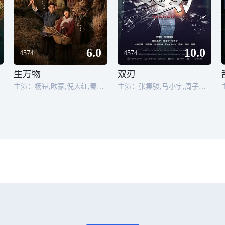
6.0
10.0
4574
4574
生万物
双刃
主演：杨幂,欧豪,倪大红,秦海璐,邢菲,张天阳,张海宇,迟蓬,孙绍龙,林永健,蓝盈莹,赵达,宋家腾,潘之琳,艾东,于震
主演：张集骏,马小宇,周子歆,业文,于谦,丛鑫