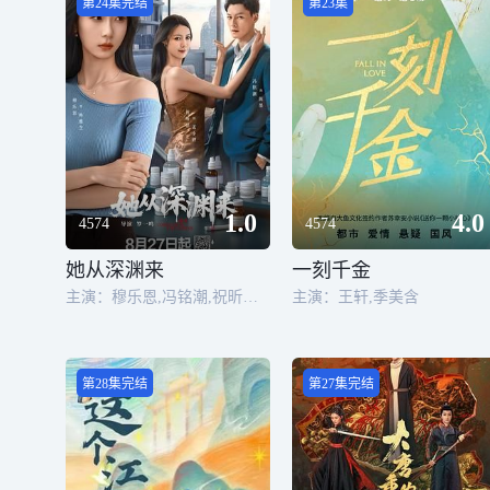
第24集完结
第23集
1.0
4.0
4574
4574
她从深渊来
一刻千金
主演：穆乐恩,冯铭潮,祝昕愿,郝乙潼,杨梓晴,鲍金,王圻文宣
主演：王轩,季美含
第28集完结
第27集完结