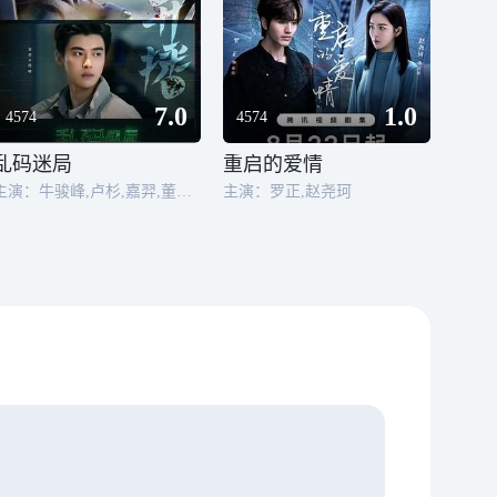
7.0
1.0
4574
4574
乱码迷局
重启的爱情
主演：牛骏峰,卢杉,嘉羿,董勇,苏倩薇,吕一丁,宿宇杰,王冠淇
主演：罗正,赵尧珂