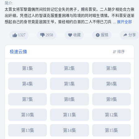
简介:
太晋女将军黎霜偶然间捡到记忆全失的男子，赐名晋安。二人朝夕相处合力揪
出奸细，凭借过人的智谋克服重重困难与险境的同时暗生情愫。不料晋安逐渐
想起自己的身世竟是敌国王爷，曾经相约白首的二人不得已刀兵
相见。而本就厌倦战争的二人决定联手化解家国危机，守住心中的正义。
1327
2958
收藏
报错
分享
极速云播
排序
第1集
第2集
第3集
第4集
第5集
第6集
第7集
第8集
第9集
第10集
第11集
第12集
第13集
第14集
第15集