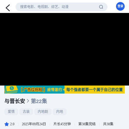
登录
与晋长安
第22集
爱情
古装
内地剧
内地
2.0
|
2025年09月24日
|
片长45分钟
|
第38集完结
|
共38集