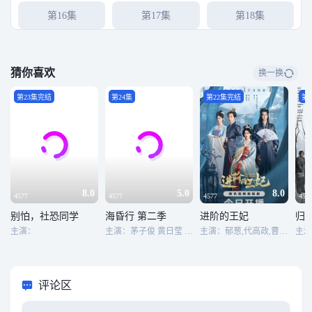
第16集
第17集
第18集
第19集
第20集
第21集
猜你喜欢
换一换
第22集
第23集
第24集
第23集完结
第24集
第22集完结
第
第25集
第26集
第27集
第28集
第29集
第30集
第31集
第32集
第33集
8.0
5.0
8.0
4577
4577
4577
457
别怕，社恐同学
海昏行 第二季
进阶的王妃
归
第34集
第35集
第36集
主演：
主演：茅子俊 黄日莹 耿業庭 陈姝君
主演：郁葱,代高政,曹峻祥,华雯
第37集
第38集完结
评论区