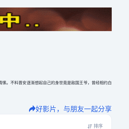
情愫。不料晋安逐渐想起自己的身世竟是敌国王爷，曾经相约白
好影片，与朋友一起分享
排序