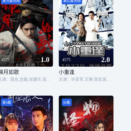
第36集完结
第42集完结
1.0
2.0
4575
4575
锦月如歌
小重逢
主演：周也,丞磊,张康乐,张淼怡,李卿,白澍,马天宇,姜超,韩栋,姜贞羽,孔雪儿,毛晓慧,侯长荣,郑国霖,盛一伦
主演：许亚军,王琳,张定涵,路晨,郭艳,邹新宇
第4集
06集