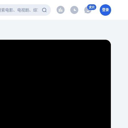
求片
登录