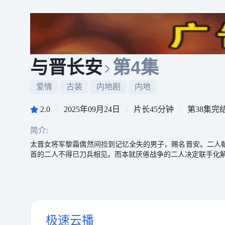
与晋长安
第4集
爱情
古装
内地剧
内地
2.0
|
2025年09月24日
|
片长45分钟
|
第38集完
简介:
太晋女将军黎霜偶然间捡到记忆全失的男子，赐名晋安。二人
首的二人不得已刀兵相见。而本就厌倦战争的二人决定联手化
极速云播