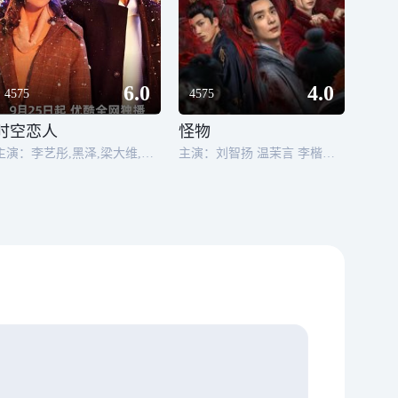
6.0
4.0
4575
4575
时空恋人
怪物
主演：李艺彤,黑泽,梁大维,闫可欣,耿艺展
主演：刘智扬 温茉言 李楷文 张雅梦 叶开