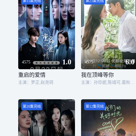
第15集完结
第23集完结
1.0
6.0
4575
4575
重启的爱情
我在顶峰等你
主演：罗正,赵尧珂
主演：孙珍妮,陈靖可,葛秋谷,屠芷莹,吴崇轩,蒯家乐,张樟,侯佳音,吴天琪,何蕾,袁大森,崔奕,马旭东,老四,田依桐,施羽,李晔
第20集完结
第12集完结