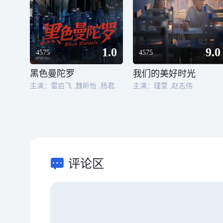
1.0
9.0
4575
4575
黑色曼陀罗
我们的美好时光
主演：雷启飞 ,魏昕怡 ,杨君 ,钟俞
主演：瑾萱 ,赵志伟
评论区