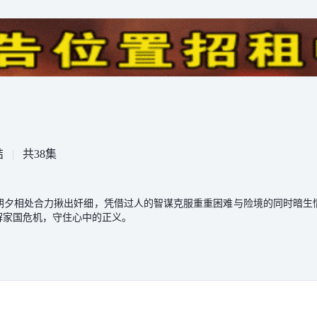
结
|
共38集
朝夕相处合力揪出奸细，凭借过人的智谋克服重重困难与险境的同时暗生
解家国危机，守住心中的正义。