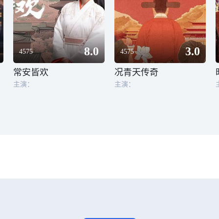
8.0
3.0
4575
4575
常安皆欢
况青天传奇
主演：
主演：