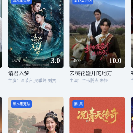
第24集完结
第12集完结
3.0
10.0
4575
4575
请君入梦
去桃花盛开的地方
主演：温茉言,吴季峰,刘贾玺,袁梓铭,隋名旸,陈寰,张瀚方
主演：兰卡腾杰 朱娅
第24集完结
第8集